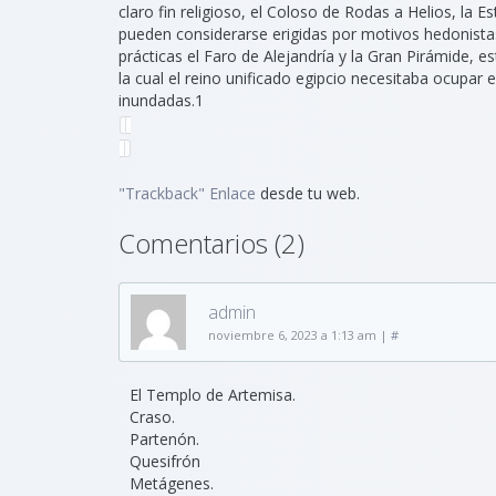
claro fin religioso, el Coloso de Rodas a Helios, la
pueden considerarse erigidas por motivos hedonistas
prácticas el Faro de Alejandría y la Gran Pirámide, e
la cual el reino unificado egipcio necesitaba ocupar 
inundadas.1​
"Trackback" Enlace
desde tu web.
Comentarios (2)
admin
noviembre 6, 2023 a 1:13 am
|
#
El Templo de Artemisa.
Craso.
Partenón.
Quesifrón
Metágenes.