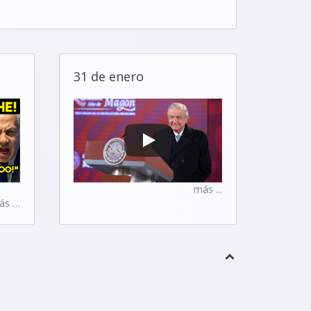
31 de enero
más ...
ás …