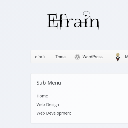
efra.in
Tema
WordPress
M
Sub Menu
Home
Web Design
Web Development
Icons
Themes
Theme Framework