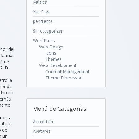
Música
Niu Plus
pendiente
Sin categorizar
WordPress
Web Design
dor del
Icons
y la más
Themes
lá de
Web Development
 . En
Content Management
Theme Framework
tro la
ior del
ntinuado
 demás
umento
Menú de Categorías
ros, a
Accordion
ual que
o de
Avatares
n un