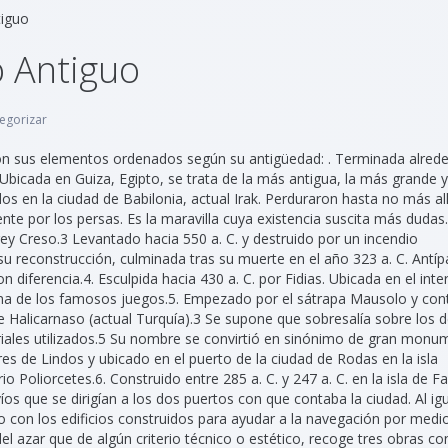
tiguo
o Antiguo
tegorizar
con sus elementos ordenados según su antigüedad: . Terminada alrede
 Ubicada en Guiza, Egipto, se trata de la más antigua, la más grande 
dos en la ciudad de Babilonia, actual Irak. Perduraron hasta no más al
nte por los persas. Es la maravilla cuya existencia suscita más dudas.2​
ey Creso.3​ Levantado hacia 550 a. C. y destruido por un incendio
u reconstrucción, culminada tras su muerte en el año 323 a. C. Antípa
iferencia.4​ . Esculpida hacia 430 a. C. por Fidias. Ubicada en el inter
ona de los famosos juegos.5​ . Empezado por el sátrapa Mausolo y co
de Halicarnaso (actual Turquía).3​ Se supone que sobresalía sobre los
teriales utilizados.5​ Su nombre se convirtió en sinónimo de gran mon
ares de Lindos y ubicado en el puerto de la ciudad de Rodas en la isla
Poliorcetes.6​ . Construido entre 285 a. C. y 247 a. C. en la isla de Fa
víos que se dirigían a los dos puertos con que contaba la ciudad. Al ig
o con los edificios construidos para ayudar a la navegación por medi
s del azar que de algún criterio técnico o estético, recoge tres obras co