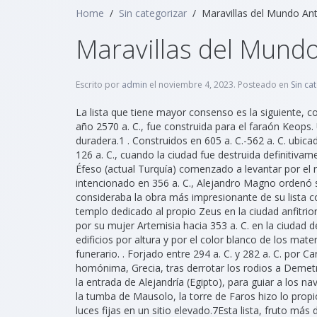
Content Management
Home
Sin categorizar
Maravillas del Mundo An
Maravillas del Mund
Escrito por
admin
el
noviembre 4, 2023
. Posteado en
Sin ca
La lista que tiene mayor consenso es la siguiente, 
año 2570 a. C., fue construida para el faraón Keops.
duradera.1 . Construidos en 605 a. C.-562 a. C. ubica
126 a. C., cuando la ciudad fue destruida definitivame
Éfeso (actual Turquía) comenzado a levantar por el r
intencionado en 356 a. C., Alejandro Magno ordenó s
consideraba la obra más impresionante de su lista con d
templo dedicado al propio Zeus en la ciudad anfitri
por su mujer Artemisia hacia 353 a. C. en la ciudad 
edificios por altura y por el color blanco de los ma
funerario. . Forjado entre 294 a. C. y 282 a. C. por C
homónima, Grecia, tras derrotar los rodios a Demetrio 
la entrada de Alejandría (Egipto), para guiar a los na
la tumba de Mausolo, la torre de Faros hizo lo propi
luces fijas en un sitio elevado.7​ Esta lista, fruto má