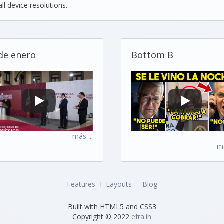
ll device resolutions.
de enero
Bottom B
más ...
m
Features
Layouts
Blog
Built with HTML5 and CSS3
Copyright © 2022
efra.in