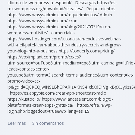
idioma-de-wordpress-a-espanol/ Descargas https://es-
mx.wordpress.org/download/releases/ Requeimientos
https://www.wpsysadmin.com/requerimientos/ Admin
https://www.wpsysadmin.com/ cron
https://www.wpsysadmin.com/blog/2021/07/19/cron-
wordpress-multisite/ comerciales
https://www.hostinger.com/tutorials/an-exclusive-webinar-
with-neil-patel-learn-about-the-industry-secrets-and-grow-
your-blog-into-a-business https://tonderfy.com/pricing/
https://voximplant.com/promo/cc-es?
utm_source=YouTube&utm_medium=cpc&utm_campaign=1.Frio-
leads-contact-center-
youtube&utm_term=3.search_terms_audience&utm_content=kit-
promo-video-cc-
lp&gclid=Cj0KCQjwiNSLBhCPARIsAKNS4_cbX6E1Vg_kBpXUy6zs
https://es.appypie.com/crear-app-shoutcast-radio
https://kustod.io/ https://www.lancetalent.com/blog/5-
plataformas-crear-apps-gratis-ca/ https://efra.in/wp-
login.php?loggedout=true&wp_lang=es_ES
Leer más
Sin comentarios