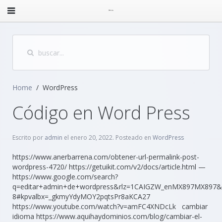
Home
WordPress
Código en Word Press
Escrito por
admin
el
enero 20, 2022
. Posteado en
WordPress
https://www.anerbarrena.com/obtener-url-permalink-post-
wordpress-4720/ https://getuikit.com/v2/docs/article.html —
https://www.google.com/search?
q=editar+admin+de+wordpress&rlz=1CAIGZW_enMX897MX897&oq
8#kpvalbx=_gkmyYdyMOY2pqtsPr8aKCA27
https://www.youtube.com/watch?v=amFC4XNDcLk cambiar
idioma https://www.aquihaydominios.com/blog/cambiar-el-