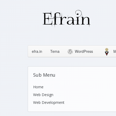
efra.in
Tema
WordPress
M
Sub Menu
Home
Web Design
Web Development
Icons
Themes
Theme Framework