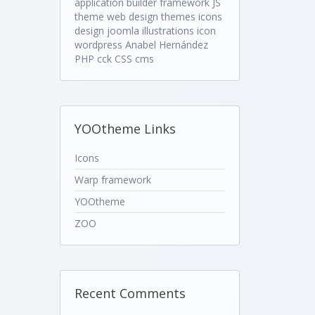
application builder
framework
JS
theme
web design
themes
icons
design
joomla
illustrations
icon
wordpress
Anabel Hernández
PHP
cck
CSS
cms
YOOtheme Links
Icons
Warp framework
YOOtheme
ZOO
Recent Comments