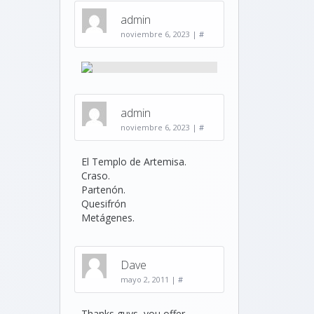
admin
noviembre 6, 2023
|
#
admin
noviembre 6, 2023
|
#
El Templo de Artemisa.
Craso.
Partenón.
Quesifrón
Metágenes.
Dave
mayo 2, 2011
|
#
Thanks guys, you offer