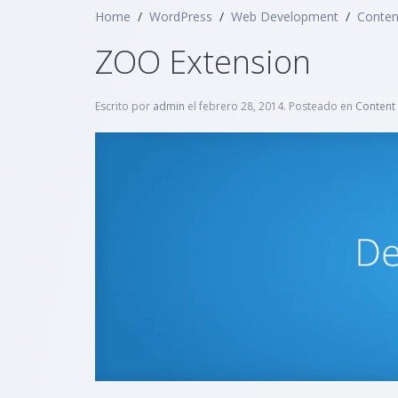
Content Management
Home
WordPress
Web Development
Conte
ZOO Extension
Escrito por
admin
el
febrero 28, 2014
. Posteado en
Content