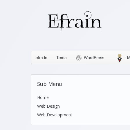
efra.in
Tema
WordPress
M
Sub Menu
Home
Web Design
Web Development
Icons
Themes
Theme Framework