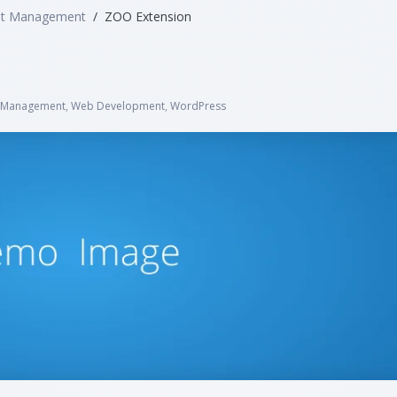
nt Management
ZOO Extension
 Management
,
Web Development
,
WordPress