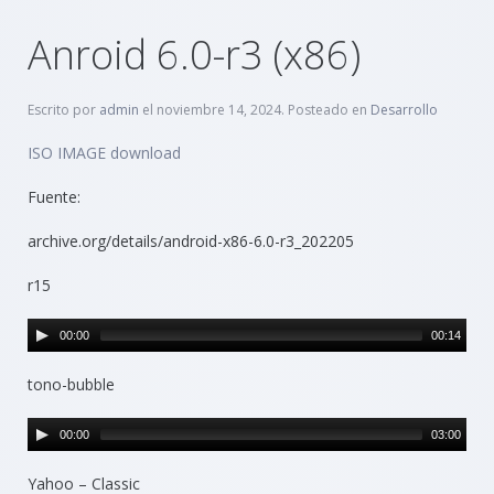
Anroid 6.0-r3 (x86)
Escrito por
admin
el
noviembre 14, 2024
. Posteado en
Desarrollo
ISO IMAGE
download
Fuente:
archive.org/details/android-x86-6.0-r3_202205
r15
00:00
00:14
tono-bubble
00:00
03:00
Yahoo – Classic