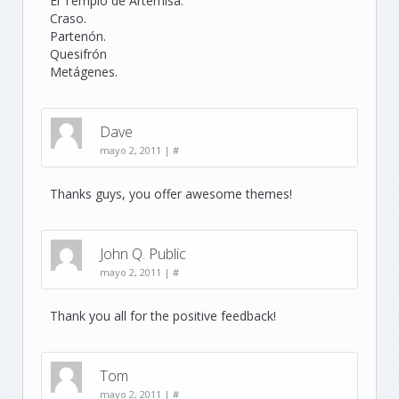
El Templo de Artemisa.
Craso.
Partenón.
Quesifrón
Metágenes.
Dave
mayo 2, 2011
|
#
Thanks guys, you offer awesome themes!
John Q. Public
mayo 2, 2011
|
#
Thank you all for the positive feedback!
Tom
mayo 2, 2011
|
#