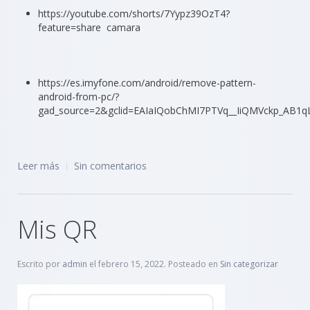
https://youtube.com/shorts/7Yypz39OzT4?
feature=share camara
https://es.imyfone.com/android/remove-pattern-
android-from-pc/?
gad_source=2&gclid=EAIaIQobChMI7PTVq__IiQMVckp_AB1
Leer más
Sin comentarios
Mis QR
Escrito por
admin
el
febrero 15, 2022
. Posteado en
Sin categorizar