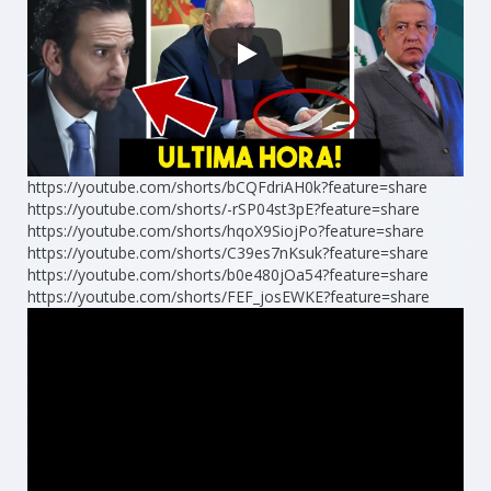
https://youtube.com/shorts/bCQFdriAH0k?feature=share
https://youtube.com/shorts/-rSP04st3pE?feature=share
https://youtube.com/shorts/hqoX9SiojPo?feature=share
https://youtube.com/shorts/C39es7nKsuk?feature=share
https://youtube.com/shorts/b0e480jOa54?feature=share
https://youtube.com/shorts/FEF_josEWKE?feature=share