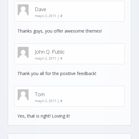
Dave
mayo 2, 2011
|
#
Thanks guys, you offer awesome themes!
John Q. Public
mayo 2, 2011
|
#
Thank you all for the positive feedback!
Tom
mayo 2, 2011
|
#
Yes, that is right! Loving it!